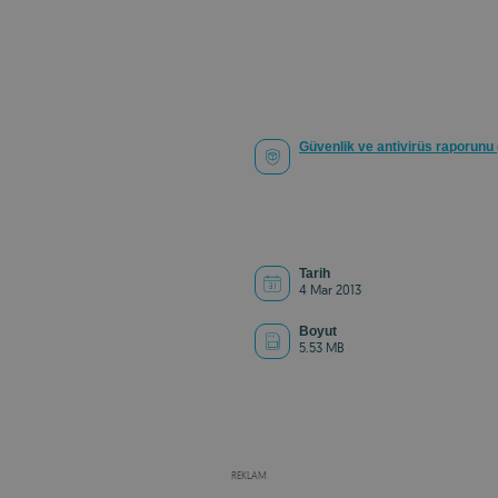
Güvenlik ve antivirüs raporunu
Tarih
4 Mar 2013
Boyut
5.53 MB
REKLAM