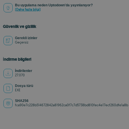
Bu uygulama neden Uptodown'da yayınlanıyor?
(Daha fazla bilgi)
Güvenlik ve gizlilik
Gerekli izinler
Geçersiz
İndirme bilgileri
İndirilenler
27.070
Dosya türü
EXE
SHA256
fca90e7c228b514672842a81962ca0f7c7d5738bd810fec4e17ecf260dfe1a8b