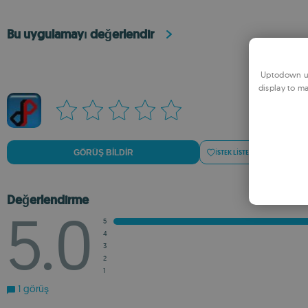
Bu uygulamayı değerlendir
Uptodown us
display to ma
GÖRÜŞ BILDIR
İSTEK LISTESINE EKLE
Ö
Değerlendirme
5.0
5
4
3
2
1
1 görüş