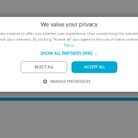
We value your privacy
es cookies to offer you a better user experience, thus customizing the conten
tch your interests. By clicking “Accept all” you agree to the use of these cookie
E
Policy
F
SHOW ALL PARTNERS
(1910) →
G
REJECT ALL
ACCEPT ALL
NERILENLERE EKLE
P
MANAGE PREFERENCES
I
S
R