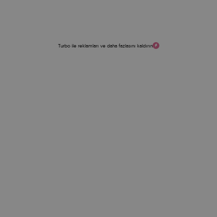
Turbo ile reklamları ve daha fazlasını kaldırın