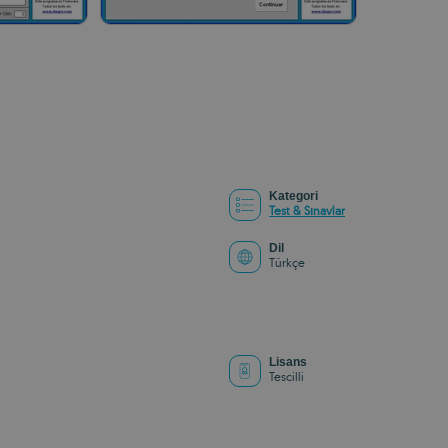
Kategori
Test & Sınavlar
Dil
Türkçe
Lisans
Tescilli