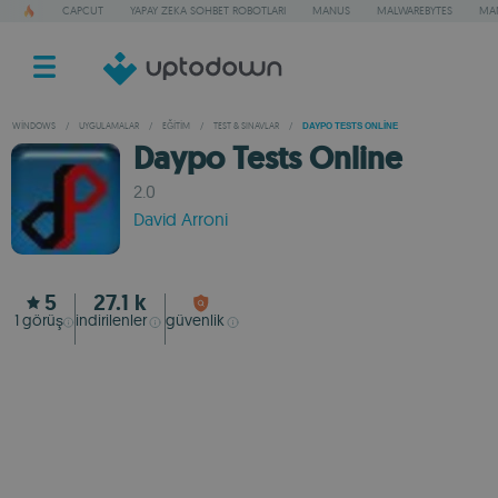
CAPCUT
YAPAY ZEKA SOHBET ROBOTLARI
MANUS
MALWAREBYTES
MA
WINDOWS
/
UYGULAMALAR
/
EĞITIM
/
TEST & SINAVLAR
/
DAYPO TESTS ONLINE
Daypo Tests Online
2.0
David Arroni
5
27.1 k
1
görüş
indirilenler
güvenlik