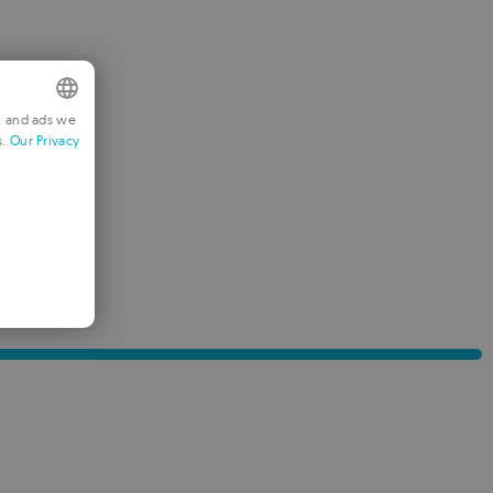
t and ads we
s.
Our Privacy
NGLISH
RENCH
ERMAN
ORTUGUESE
TALIAN
PANISH
OMANIAN