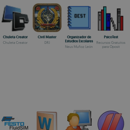
Chuleta Creator
Civil Master
Organizador de
PsicoTest
Estudios Escolares
Chuleta Creator
DRJ
Recursos Gratuitos
Neus Muñoz León
para Oposit