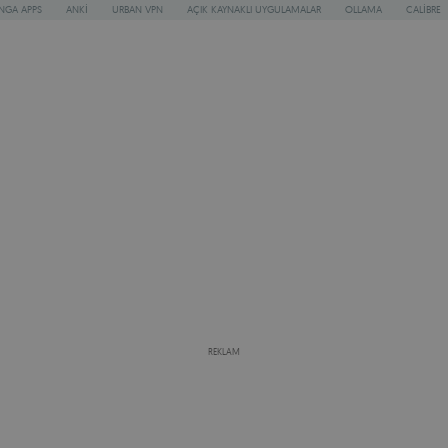
NGA APPS
ANKI
URBAN VPN
AÇIK KAYNAKLI UYGULAMALAR
OLLAMA
CALIBRE
REKLAM