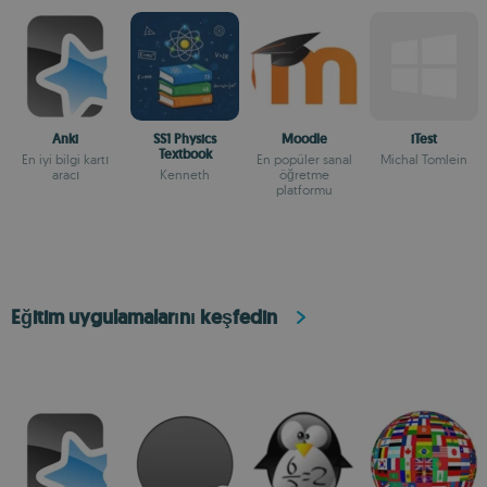
Anki
SS1 Physics
Moodle
iTest
Textbook
En iyi bilgi kartı
En popüler sanal
Michal Tomlein
aracı
Kenneth
öğretme
platformu
Eğitim uygulamalarını keşfedin